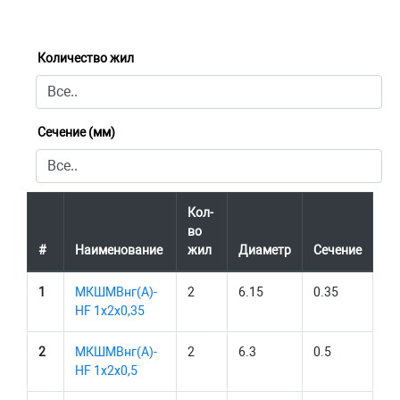
Количество жил
Сечение (мм)
Кол-
во
#
Наименование
жил
Диаметр
Сечение
1
МКШМВнг(А)-
2
6.15
0.35
HF 1х2х0,35
2
МКШМВнг(А)-
2
6.3
0.5
HF 1х2х0,5