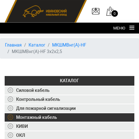
0
МЕНЮ
Главная
Главная
Каталог
МКШМВнг(А)-HF
МКШМВнг(А)-HF 3х2х2,5
О заводе
Каталог
Склад
КАТАЛОГ
ОКЛ
Силовой кабель
Вакансии
Контрольный кабель
Для пожарной сигнализации
Контакты
Монтажный кабель
+7 (495) 150-40-20
КИВИ
ОКЛ