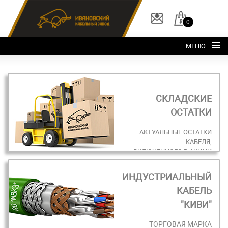
0
МЕНЮ
Главная
О заводе
СКЛАДСКИЕ
Каталог
ОСТАТКИ
Склад
АКТУАЛЬНЫЕ ОСТАТКИ
КАБЕЛЯ,
ОКЛ
ВКЛЮЧЕННОГО В АКЦИИ
Вакансии
ИНДУСТРИАЛЬНЫЙ
Контакты
КАБЕЛЬ
+7 (495) 150-40-20
"КИВИ"
ТОРГОВАЯ МАРКА