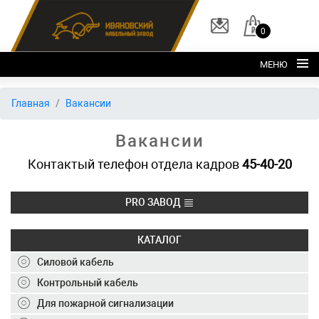
0
МЕНЮ
Главная
Главная
Вакансии
О заводе
Вакансии
Каталог
Контактый телефон отдела кадров
45-40-20
Склад
ОКЛ
PRO ЗАВОД
Вакансии
КАТАЛОГ
Контакты
Силовой кабель
+7 (495) 150-40-20
Контрольный кабель
Для пожарной сигнализации