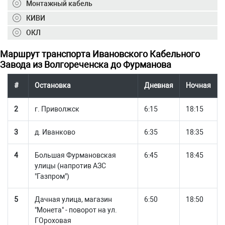
Монтажный кабель
КИВИ
ОКЛ
+7 (495) 150-40-20
info@ivkz.ru
Маршрут транспорта Ивановcкого Кабельного
Завода из Волгореченска до Фурманова
#
Остановка
Дневная
Ночная
2
г. Приволжск
6:15
18:15
3
д. Иванково
6:35
18:35
4
Большая Фурмановская
6:45
18:45
улицы (напротив АЗС
"Газпром")
5
Дачная улица, магазин
6:50
18:50
"Монета" - поворот на ул.
ГОроховая