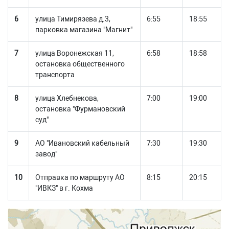
6
улица Тимирязева д.3,
6:55
18:55
парковка магазина "Магнит"
7
улица Воронежская 11,
6:58
18:58
остановка общественного
транспорта
8
улица Хлебнекова,
7:00
19:00
остановка "Фурмановский
суд"
9
АО "Ивановский кабельный
7:30
19:30
завод"
10
Отправка по маршруту АО
8:15
20:15
"ИВКЗ" в г. Кохма