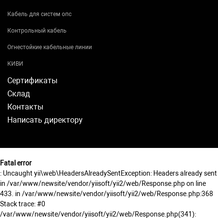
Кабель для систем опс
Контрольный кабель
Огнестойкие кабельные линии
КИВИ
Сертификаты
Склад
Контакты
Написать директору
Fatal error
: Uncaught yii\web\HeadersAlreadySentException: Headers already sent
in /var/www/newsite/vendor/yiisoft/yii2/web/Response.php on line
433. in /var/www/newsite/vendor/yiisoft/yii2/web/Response.php:368
Stack trace: #0
/var/www/newsite/vendor/yiisoft/yii2/web/Response.php(341):