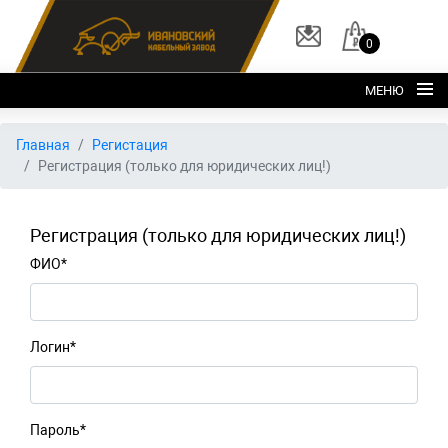
0
МЕНЮ
Главная
Главная
Регистация
Регистрация (только для юридических лиц!)
О заводе
Каталог
Регистрация (только для юридических лиц!)
Склад
ФИО*
ОКЛ
Вакансии
Логин*
Контакты
+7 (495) 150-40-20
Пароль*