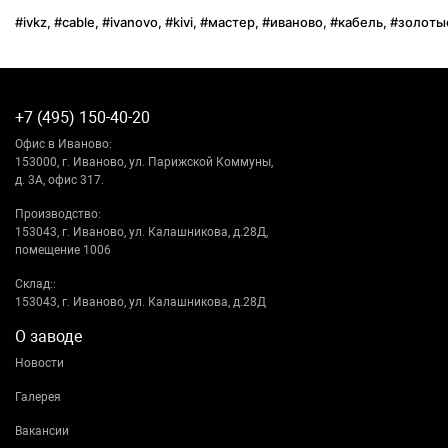
#ivkz
,
#cable
,
#ivanovo
,
#kivi
,
#мастер
,
#иваново
,
#кабель
,
#золоты
+7 (495) 150-40-20
Офис в Иваново:
153000, г. Иваново, ул. Парижской Коммуны,
д. 3А, офис 317.
Производство:
153043, г. Иваново, ул. Калашникова, д.28Д,
помещение 1006
Склад::
153043, г. Иваново, ул. Калашникова, д.28Д
О заводе
Новости
Галерея
Вакансии