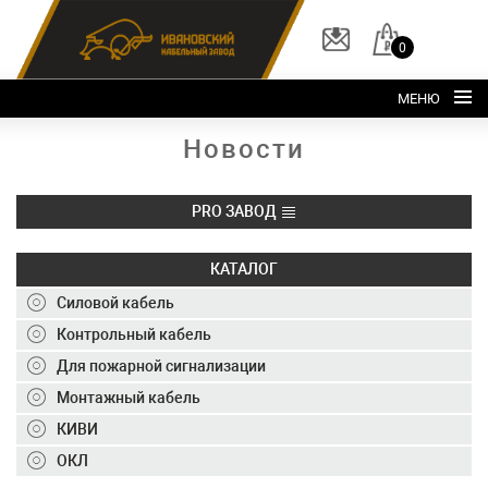
0
МЕНЮ
Новости
Главная
О заводе
PRO ЗАВОД
Каталог
Склад
КАТАЛОГ
Силовой кабель
ОКЛ
Контрольный кабель
Вакансии
Для пожарной сигнализации
Контакты
Монтажный кабель
+7 (495) 150-40-20
КИВИ
ОКЛ