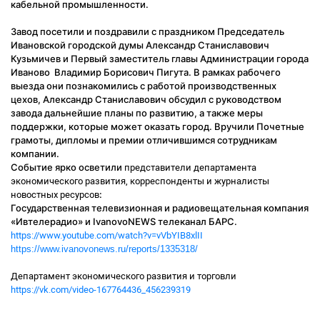
кабельной промышленности.
Завод посетили и поздравили с праздником Председатель
Ивановской городской думы Александр Станиславович
Кузьмичев и Первый заместитель главы Администрации города
Иваново Владимир Борисович Пигута. В рамках рабочего
выезда они познакомились с работой производственных
цехов, Александр Станиславович обсудил с руководством
завода дальнейшие планы по развитию, а также меры
поддержки, которые может оказать город. Вручили Почетные
грамоты, дипломы и премии отличившимся сотрудникам
компании.
Событие ярко осветили
представители департамента
экономического развития, корреспонденты и журналисты
:
новостных ресурсов
Государственная телевизионная и радиовещательная компания
«Ивтелерадио» и IvanovoNEWS телеканал БАРС.
https://www.youtube.com/watch?v=vVbYIB8xlII
https://www.ivanovonews.ru/reports/1335318/
Департамент экономического развития и торговли
https://vk.com/video-167764436_456239319