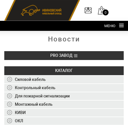
0
МЕНЮ
Новости
Главная
О заводе
PRO ЗАВОД
Каталог
Склад
КАТАЛОГ
Силовой кабель
ОКЛ
Контрольный кабель
Вакансии
Для пожарной сигнализации
Контакты
Монтажный кабель
+7 (495) 150-40-20
КИВИ
ОКЛ