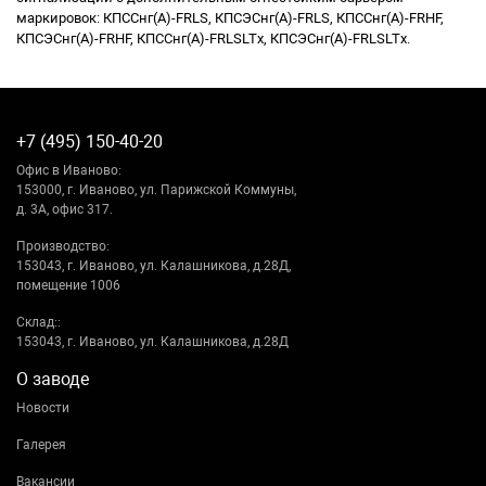
маркировок: КПССнг(А)-FRLS, КПСЭСнг(А)-FRLS, КПССнг(А)-FRHF,
КПСЭСнг(А)-FRHF, КПССнг(А)-FRLSLTx, КПСЭСнг(А)-FRLSLTx.
+7 (495) 150-40-20
Офис в Иваново:
153000, г. Иваново, ул. Парижской Коммуны,
д. 3А, офис 317.
Производство:
153043, г. Иваново, ул. Калашникова, д.28Д,
помещение 1006
Склад::
153043, г. Иваново, ул. Калашникова, д.28Д
О заводе
Новости
Галерея
Вакансии