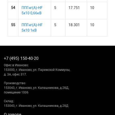
54
ППГнг(А)-HF
5
17.751
10
5х10 0,66кВ
55
ППГнг(А)-HF
5
18.301
10
5х10 1кВ
+7 (495) 150-40-20
Офис в Иваново:
153000, г. Иваново, ул. Парижской Коммуны,
д. 3А, офис 317.
Производство:
153043, г. Иваново, ул. Калашникова, д.28Д,
помещение 1006
Склад::
153043, г. Иваново, ул. Калашникова, д.28Д
О заводе