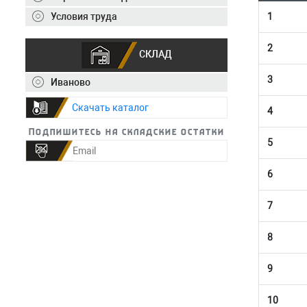
1
Условия труда
2
СКЛАД
3
Иваново
Скачать каталог
4
Подпишитесь на складские остатки
5
6
7
8
9
10