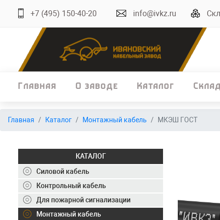
+7 (495) 150-40-20
info@ivkz.ru
Скл
Главная
О заводе
Каталог
Скла
Главная
Главная
Каталог
Монтажный кабель
МКЭШ ГОСТ
О заводе
Каталог
КАТАЛОГ
Склад
Силовой кабель
Контрольный кабель
ОКЛ
Для пожарной сигнализации
Вакансии
Монтажный кабель