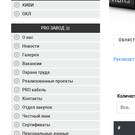
Контакты
КИВИ
+7 (495) 150-40-20
ОКЛ
Отправить заявку
PRO ЗАВОД
О нас
Област
+7 (495) 150-40-20
info@ivkz.ru
Новости
Галерея
Руководст
Вакансии
Охрана труда
Реализованные проекты
PRO кабель
Количес
Контакты
Отдел закупок
Честный знак
Сертификаты
#
Персональные данные