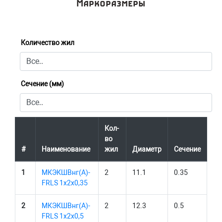
Маркоразмеры
Количество жил
Сечение (мм)
Кол-
во
#
Наименование
жил
Диаметр
Сечение
1
МКЭКШВнг(А)-
2
11.1
0.35
FRLS 1х2х0,35
2
МКЭКШВнг(А)-
2
12.3
0.5
FRLS 1х2х0,5