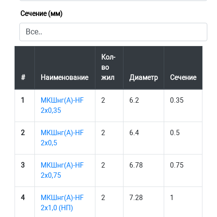
Сечение (мм)
Кол-
во
#
Наименование
жил
Диаметр
Сечение
1
МКШнг(А)-HF
2
6.2
0.35
2х0,35
2
МКШнг(А)-HF
2
6.4
0.5
2х0,5
3
МКШнг(А)-HF
2
6.78
0.75
2х0,75
4
МКШнг(А)-HF
2
7.28
1
2х1,0 (НП)