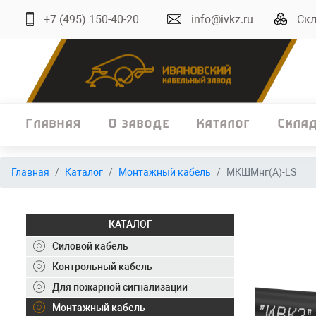
+7 (495) 150-40-20
info@ivkz.ru
Скл
Главная
О заводе
Каталог
Скла
Главная
Главная
Каталог
Монтажный кабель
МКШМнг(А)-LS
О заводе
Каталог
КАТАЛОГ
Склад
Силовой кабель
Контрольный кабель
ОКЛ
Для пожарной сигнализации
Вакансии
Монтажный кабель