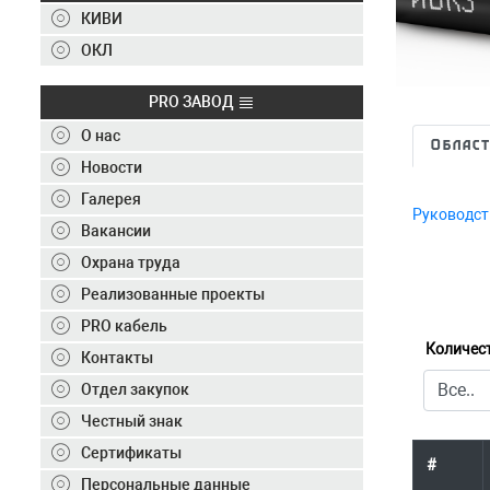
Контакты
КИВИ
+7 (495) 150-40-20
ОКЛ
Отправить заявку
PRO ЗАВОД
О нас
Област
+7 (495) 150-40-20
info@ivkz.ru
Новости
Галерея
Руководст
Вакансии
Охрана труда
Реализованные проекты
PRO кабель
Количес
Контакты
Отдел закупок
Честный знак
Сертификаты
#
Персональные данные