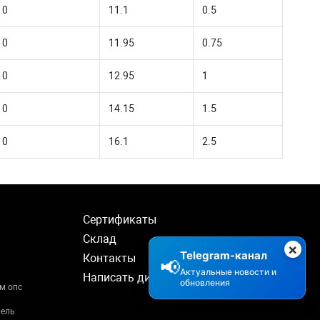
10
11.1
0.5
10
11.95
0.75
10
12.95
1
10
14.15
1.5
10
16.1
2.5
Сертификаты
Склад
×
Telegram-канал
Контакты
📢
Актуальные новости и
Написать директору
обновления
м опс
бель