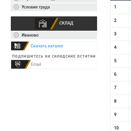
1
Условия труда
2
СКЛАД
3
Иваново
Скачать каталог
4
Подпишитесь на складские остатки
5
6
7
8
9
10