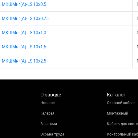
МКШМнг(А)-LS 10х0,5
МКШМнг(А)-LS 10х0,75
МКШМнг(А)-LS 10х1,0
МКШМнг(А)-LS 10х1,5
МКШМнг(А)-LS 10х2,5
О заводе
Каталог
Новости
Силовой кабель
Галерея
Монтажный
Вакансии
Кабель для систе
Охрана труда
Контрольный ка