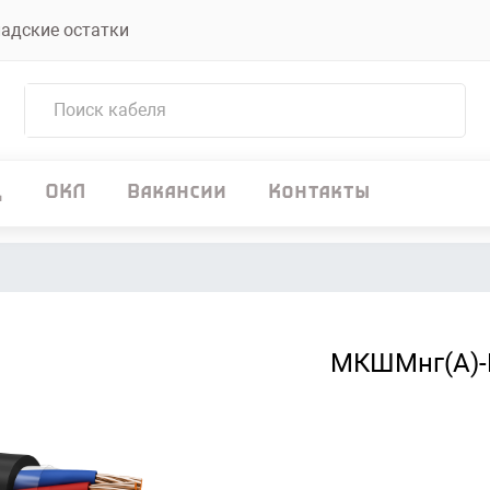
адские остатки
д
ОКЛ
Вакансии
Контакты
МКШМнг(А)-