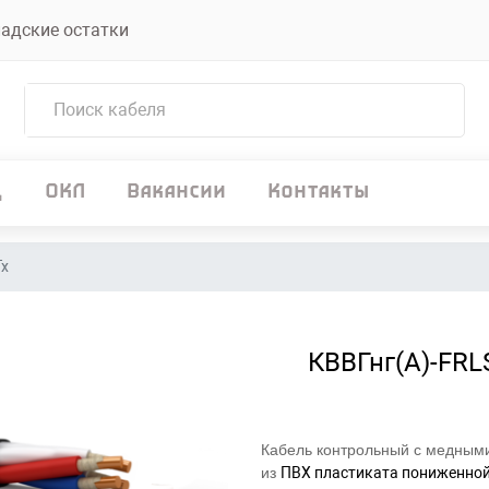
адские остатки
д
ОКЛ
Вакансии
Контакты
Tx
КВВГнг(А)-FRL
Кабель контрольный с медными
из
ПВХ пластиката пониженной