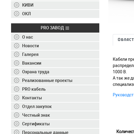
Контакты
КИВИ
+7 (495) 150-40-20
ОКЛ
Отправить заявку
PRO ЗАВОД
О нас
Област
+7 (495) 150-40-20
info@ivkz.ru
Новости
Галерея
Кабели пр
Вакансии
распредел
1000 В.
Охрана труда
А так же 
Реализованные проекты
специализ
PRO кабель
Руководст
Контакты
Отдел закупок
Честный знак
Сертификаты
Количес
Персональные данные