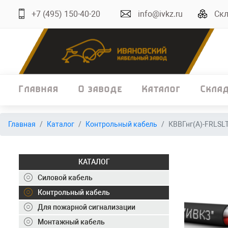
+7 (495) 150-40-20
info@ivkz.ru
Скл
Главная
О заводе
Каталог
Скла
Главная
Главная
Каталог
Контрольный кабель
КВВГнг(А)-FRLSL
О заводе
Каталог
КАТАЛОГ
Склад
Силовой кабель
Контрольный кабель
ОКЛ
Для пожарной сигнализации
Вакансии
Монтажный кабель