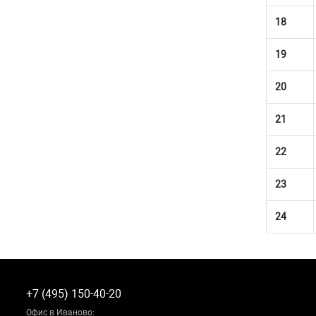
18
19
20
21
22
23
24
+7 (495) 150-40-20
Офис в Иваново: