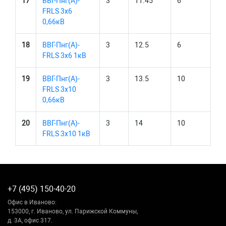
17
ВВГ-Пнг(А)-
3
11.45
6
FRLS 3х6
0,66кВ
18
ВВГ-Пнг(А)-
3
12.5
6
FRLS 3х6 1кВ
19
ВВГ-Пнг(А)-
3
13.5
10
FRLS 3х10
0,66кВ
20
ВВГ-Пнг(А)-
3
14
10
FRLS 3х10 1кВ
+7 (495) 150-40-20
Офис в Иваново:
153000, г. Иваново, ул. Парижской Коммуны,
д. 3А, офис 317.