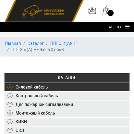
0
МЕНЮ
Главная
Главная
Каталог
ППГЭнг(А)-HF
ППГЭнг(А)-HF 4х2,5 0,66кВ
О заводе
Каталог
Склад
КАТАЛОГ
ОКЛ
Силовой кабель
Вакансии
Контрольный кабель
Для пожарной сигнализации
Контакты
Монтажный кабель
+7 (495) 150-40-20
КИВИ
ОКЛ