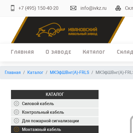
+7 (495) 150-40-20
info@ivkz.ru
Скл
Главная
О заводе
Каталог
Скла
Главная
Главная
Каталог
МКЭфШВнг(А)-FRLS
МКЭфШВнг(А)-FRLS
О заводе
Каталог
КАТАЛОГ
Склад
Силовой кабель
Контрольный кабель
ОКЛ
Для пожарной сигнализации
Вакансии
Монтажный кабель