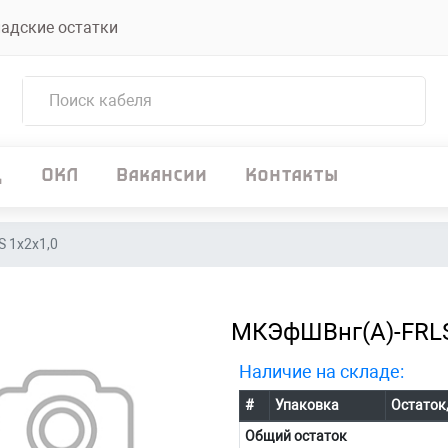
адские остатки
д
ОКЛ
Вакансии
Контакты
 1х2х1,0
МКЭфШВнг(А)-FRLS
Наличие на складе:
#
Упаковка
Остаток
Общий остаток