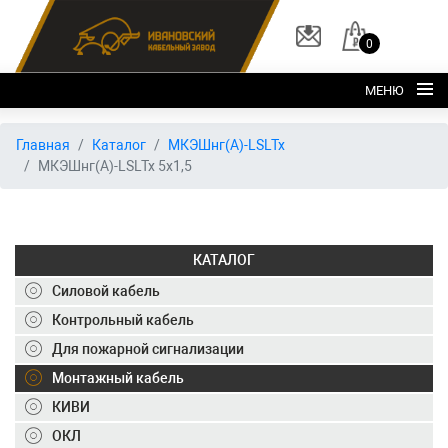
0
МЕНЮ
Главная
Главная
Каталог
МКЭШнг(А)-LSLTx
МКЭШнг(А)-LSLTx 5х1,5
О заводе
Каталог
Склад
КАТАЛОГ
ОКЛ
Силовой кабель
Вакансии
Контрольный кабель
Для пожарной сигнализации
Контакты
Монтажный кабель
+7 (495) 150-40-20
КИВИ
ОКЛ