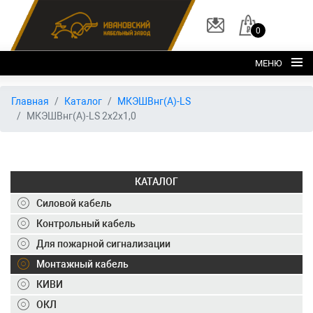
0
МЕНЮ
Главная
Главная
Каталог
МКЭШВнг(А)-LS
МКЭШВнг(А)-LS 2х2х1,0
О заводе
Каталог
Склад
КАТАЛОГ
ОКЛ
Силовой кабель
Вакансии
Контрольный кабель
Для пожарной сигнализации
Контакты
Монтажный кабель
+7 (495) 150-40-20
КИВИ
ОКЛ