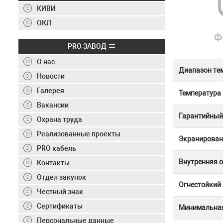
Контакты
КИВИ
+7 (495) 150-40-20
ОКЛ
Отправить заявку
PRO ЗАВОД
О нас
+7 (495) 150-40-20
info@ivkz.ru
Диапазон те
Новости
Галерея
Температура
Вакансии
Гарантийный 
Охрана труда
Реализованные проекты
Экранирован
PRO кабель
Внутренняя 
Контакты
Отдел закупок
Огнестойкий
Честный знак
Сертификаты
Минимальная
Персональные данные