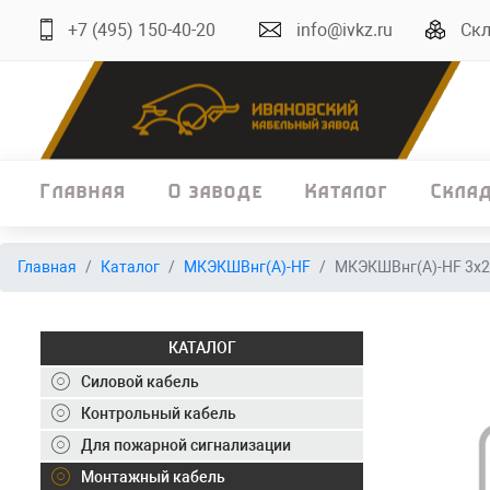
+7 (495) 150-40-20
info@ivkz.ru
Скл
Главная
О заводе
Каталог
Скла
Главная
Главная
Каталог
МКЭКШВнг(А)-HF
МКЭКШВнг(А)-HF 3х2
О заводе
Каталог
КАТАЛОГ
Склад
Силовой кабель
Контрольный кабель
ОКЛ
Для пожарной сигнализации
Вакансии
Монтажный кабель