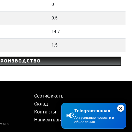
0
0.5
14.7
1.5
производство
Сертификаты
Склад
×
Telegram-канал
Контакты
📢
Актуальные новости и
Написать директору
обновления
м опс