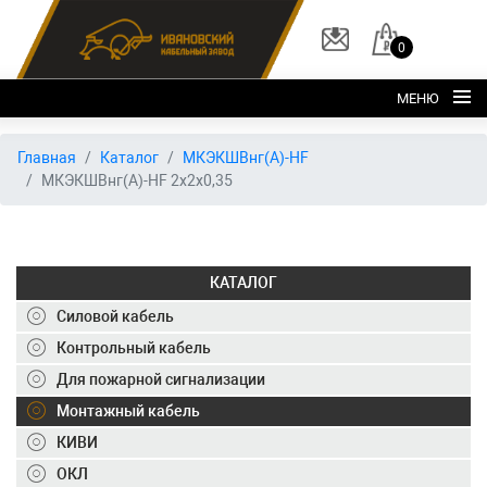
0
МЕНЮ
Главная
Главная
Каталог
МКЭКШВнг(А)-HF
МКЭКШВнг(А)-HF 2х2х0,35
О заводе
Каталог
Склад
КАТАЛОГ
ОКЛ
Силовой кабель
Вакансии
Контрольный кабель
Для пожарной сигнализации
Контакты
Монтажный кабель
+7 (495) 150-40-20
КИВИ
ОКЛ