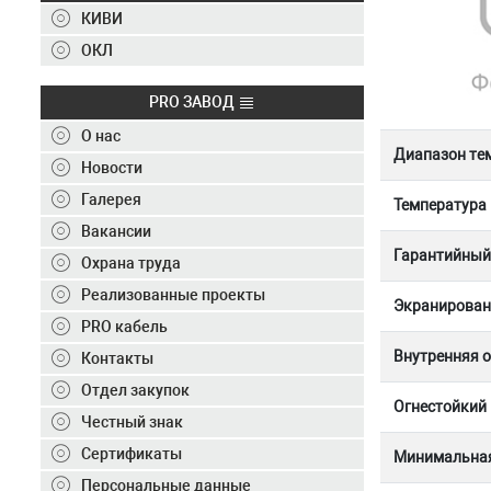
Контакты
КИВИ
+7 (495) 150-40-20
ОКЛ
Отправить заявку
PRO ЗАВОД
О нас
+7 (495) 150-40-20
info@ivkz.ru
Диапазон те
Новости
Галерея
Температура
Вакансии
Гарантийный 
Охрана труда
Реализованные проекты
Экранирован
PRO кабель
Внутренняя 
Контакты
Отдел закупок
Огнестойкий
Честный знак
Сертификаты
Минимальная
Персональные данные