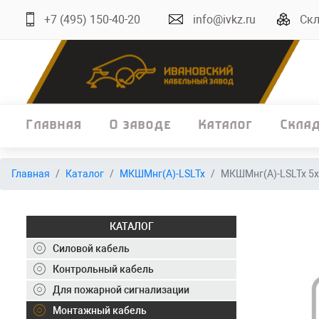
+7 (495) 150-40-20
info@ivkz.ru
Скл
Главная
О заводе
Каталог
Скла
Главная
Главная
Каталог
МКШМнг(А)-LSLTx
МКШМнг(А)-LSLTx 5х
О заводе
Каталог
КАТАЛОГ
Склад
Силовой кабель
Контрольный кабель
ОКЛ
Для пожарной сигнализации
Вакансии
Монтажный кабель