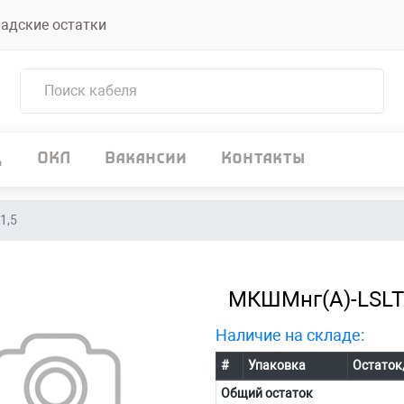
адские остатки
д
ОКЛ
Вакансии
Контакты
1,5
МКШМнг(А)-LSLTx
Наличие на складе:
#
Упаковка
Остаток
Общий остаток