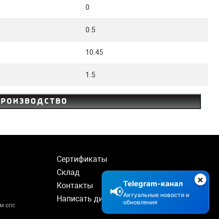
0
0.5
10.45
1.5
производство
Сертификаты
Склад
×
Telegram-канал
Контакты
📢
Актуальные новости и
Написать директору
обновления
м опс