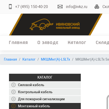
+7 (495) 150-40-20
info@ivkz.ru
Скл
Главная
О заводе
Каталог
Скла
Главная
Главная
Каталог
МКШМнг(А)-LSLTx
МКШМнг(А)-LSLTx 5х
О заводе
Каталог
КАТАЛОГ
Склад
Силовой кабель
Контрольный кабель
ОКЛ
Для пожарной сигнализации
Вакансии
Монтажный кабель