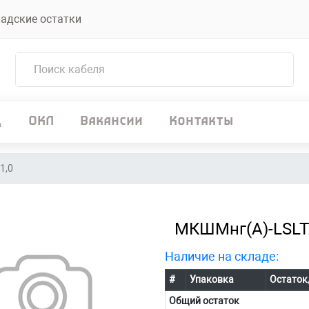
адские остатки
д
ОКЛ
Вакансии
Контакты
1,0
МКШМнг(А)-LSLTx
Наличие на складе:
#
Упаковка
Остаток
Общий остаток