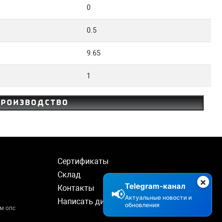
0
0.5
9.65
1
производство
Сертификаты
Склад
×
Telegram-канал
Контакты
📢
Актуальные новости и
Написать директору
обновления
м опс