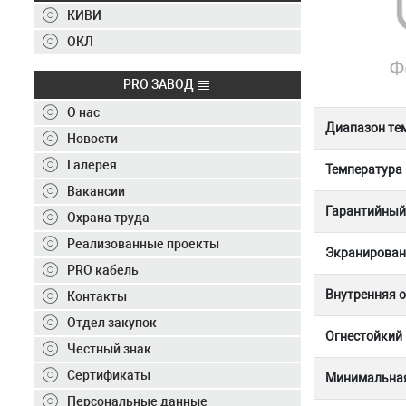
Контакты
КИВИ
+7 (495) 150-40-20
ОКЛ
Отправить заявку
PRO ЗАВОД
О нас
+7 (495) 150-40-20
info@ivkz.ru
Диапазон те
Новости
Галерея
Температура
Вакансии
Гарантийный 
Охрана труда
Реализованные проекты
Экранирован
PRO кабель
Внутренняя 
Контакты
Отдел закупок
Огнестойкий
Честный знак
Сертификаты
Минимальная
Персональные данные