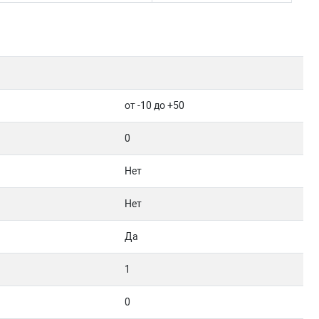
от -10 до +50
0
Нет
Нет
Да
1
0