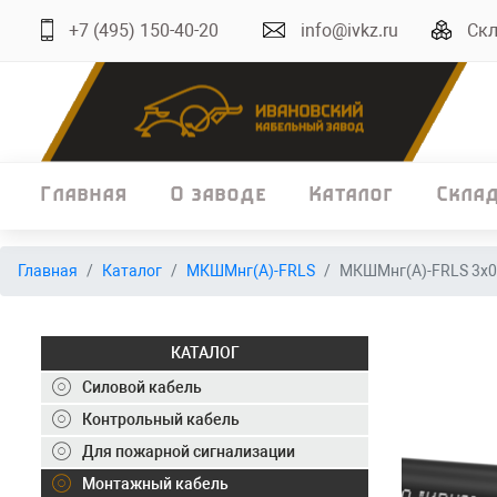
+7 (495) 150-40-20
info@ivkz.ru
Скл
Главная
О заводе
Каталог
Скла
Главная
Главная
Каталог
МКШМнг(А)-FRLS
МКШМнг(А)-FRLS 3х0
О заводе
Каталог
КАТАЛОГ
Склад
Силовой кабель
Контрольный кабель
ОКЛ
Для пожарной сигнализации
Вакансии
Монтажный кабель