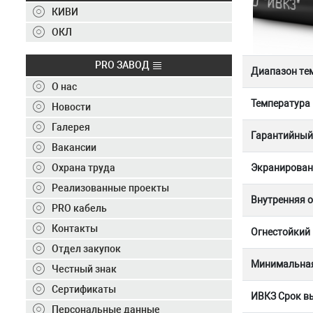
Контакты
КИВИ
+7 (495) 150-40-20
ОКЛ
Отправить заявку
PRO ЗАВОД
Диапазон те
О нас
+7 (495) 150-40-20
info@ivkz.ru
Температура
Новости
Галерея
Гарантийный 
Вакансии
Экранирован
Охрана труда
Реализованные проекты
Внутренняя 
PRO кабель
Контакты
Огнестойкий
Отдел закупок
Минимальная
Честный знак
Сертификаты
ИВКЗ Срок вы
Персональные данные