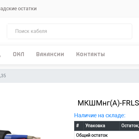
адские остатки
д
ОКЛ
Вакансии
Контакты
,35
МКШМнг(А)-FRLS 
Наличие на складе:
#
Упаковка
Остаток
Общий остаток