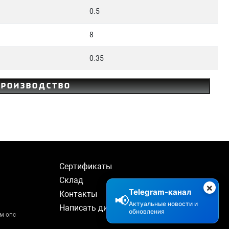
0.5
8
0.35
производство
Сертификаты
Склад
×
Telegram-канал
Контакты
📢
Актуальные новости и
Написать директору
обновления
м опс