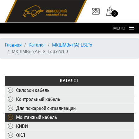
0
МЕНЮ
Главная
Главная
Каталог
МКШМВнг(А)-LSLTx
МКШМВнг(А)-LSLTx 3х2х1,0
О заводе
Каталог
Склад
КАТАЛОГ
ОКЛ
Силовой кабель
Вакансии
Контрольный кабель
Для пожарной сигнализации
Контакты
Монтажный кабель
+7 (495) 150-40-20
КИВИ
ОКЛ