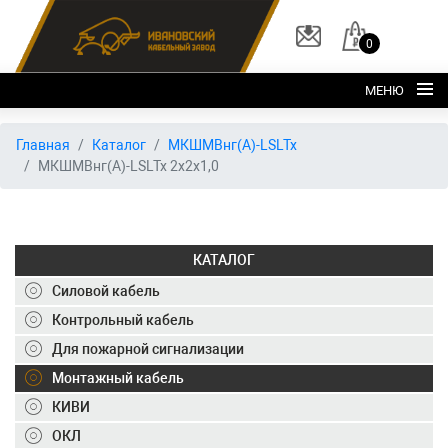
0
МЕНЮ
Главная
Главная
Каталог
МКШМВнг(А)-LSLTx
МКШМВнг(А)-LSLTx 2х2х1,0
О заводе
Каталог
Склад
КАТАЛОГ
ОКЛ
Силовой кабель
Вакансии
Контрольный кабель
Для пожарной сигнализации
Контакты
Монтажный кабель
+7 (495) 150-40-20
КИВИ
ОКЛ