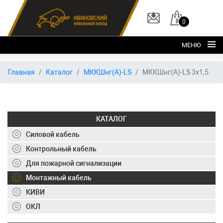
0
МЕНЮ
Главная
Главная
Каталог
МККШнг(А)-LS
МККШнг(А)-LS 3х1,5
О заводе
Каталог
КАТАЛОГ
Склад
Силовой кабель
ОКЛ
Контрольный кабель
Вакансии
Для пожарной сигнализации
Контакты
Монтажный кабель
КИВИ
+7 (495) 150-40-20
ОКЛ