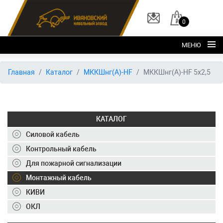
0
МЕНЮ
Главная
Главная
Каталог
МККШнг(А)-HF
МККШнг(А)-HF 5х2,5
О заводе
Каталог
КАТАЛОГ
Склад
Силовой кабель
ОКЛ
Контрольный кабель
Вакансии
Для пожарной сигнализации
Контакты
Монтажный кабель
КИВИ
+7 (495) 150-40-20
ОКЛ