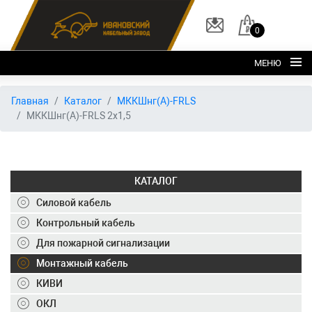
0
МЕНЮ
Главная
Главная
Каталог
МККШнг(А)-FRLS
МККШнг(А)-FRLS 2х1,5
О заводе
Каталог
Склад
КАТАЛОГ
ОКЛ
Силовой кабель
Вакансии
Контрольный кабель
Для пожарной сигнализации
Контакты
Монтажный кабель
+7 (495) 150-40-20
КИВИ
ОКЛ