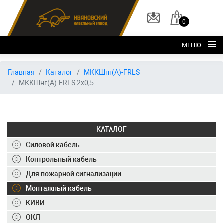
0
МЕНЮ
Главная
Главная
Каталог
МККШнг(А)-FRLS
МККШнг(А)-FRLS 2х0,5
О заводе
Каталог
Склад
КАТАЛОГ
ОКЛ
Силовой кабель
Вакансии
Контрольный кабель
Для пожарной сигнализации
Контакты
Монтажный кабель
+7 (495) 150-40-20
КИВИ
ОКЛ