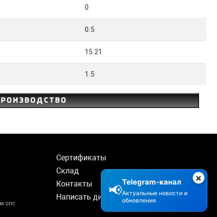
0
0.5
15.21
1.5
производство
Сертификаты
Склад
×
Telegram-канал
Контакты
📢
Актуальные новости и
Написать директору
обновления
м опс