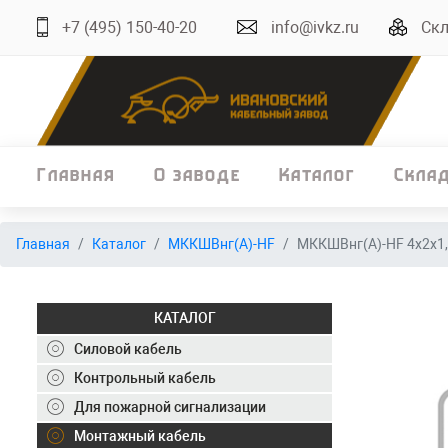
+7 (495) 150-40-20
info@ivkz.ru
Скл
Главная
О заводе
Каталог
Скла
Главная
Главная
Каталог
МККШВнг(А)-HF
МККШВнг(А)-HF 4х2х1
О заводе
Каталог
КАТАЛОГ
Склад
Силовой кабель
Контрольный кабель
ОКЛ
Для пожарной сигнализации
Вакансии
Монтажный кабель