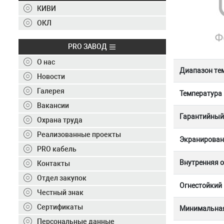
Контакты
КИВИ
+7 (495) 150-40-20
ОКЛ
Отправить заявку
PRO ЗАВОД
О нас
+7 (495) 150-40-20
info@ivkz.ru
Диапазон те
Новости
Галерея
Температура
Вакансии
Гарантийный 
Охрана труда
Реализованные проекты
Экранирован
PRO кабель
Внутренняя 
Контакты
Отдел закупок
Огнестойкий
Честный знак
Сертификаты
Минимальная
Персональные данные