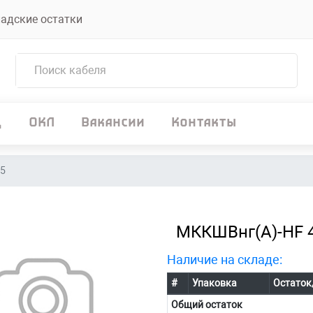
адские остатки
д
ОКЛ
Вакансии
Контакты
,5
МККШВнг(А)-HF 4
Наличие на складе:
#
Упаковка
Остаток
Общий остаток