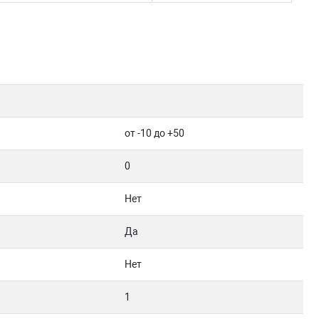
от -10 до +50
0
Нет
Да
Нет
1