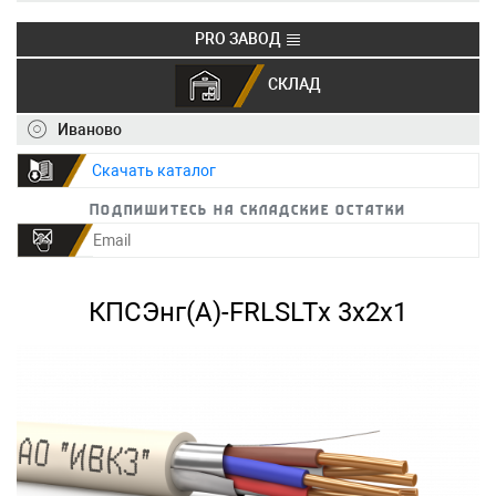
PRO ЗАВОД
СКЛАД
+7 (495) 150-40-20
info@ivkz.ru
Иваново
Скачать каталог
Подпишитесь на складские остатки
КПСЭнг(А)-FRLSLTх 3х2х1