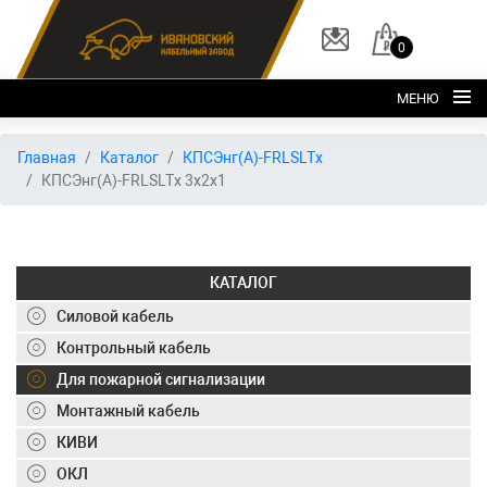
0
МЕНЮ
Главная
Главная
Каталог
КПСЭнг(А)-FRLSLTх
КПСЭнг(А)-FRLSLTх 3х2х1
О заводе
Каталог
Склад
КАТАЛОГ
ОКЛ
Силовой кабель
Вакансии
Контрольный кабель
Для пожарной сигнализации
Контакты
Монтажный кабель
+7 (495) 150-40-20
КИВИ
ОКЛ