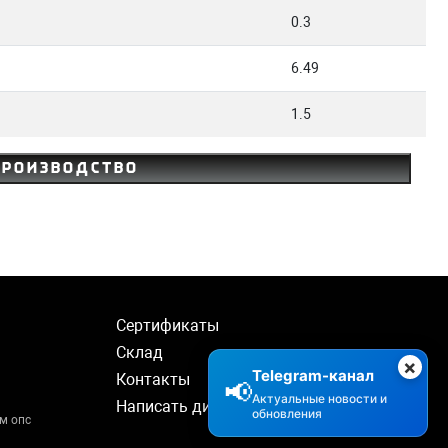
0.3
6.49
1.5
производство
Сертификаты
Склад
×
Telegram-канал
Контакты
📢
Актуальные новости и
Написать директору
обновления
м опс