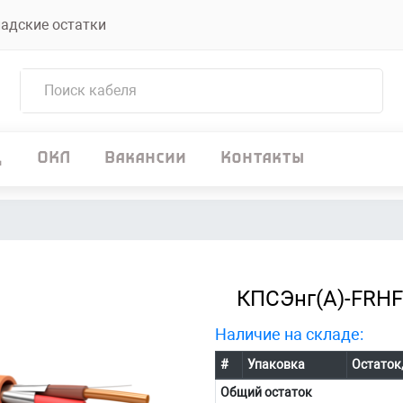
адские остатки
д
ОКЛ
Вакансии
Контакты
КПСЭнг(А)-FRHF
Наличие на складе:
#
Упаковка
Остаток
Общий остаток