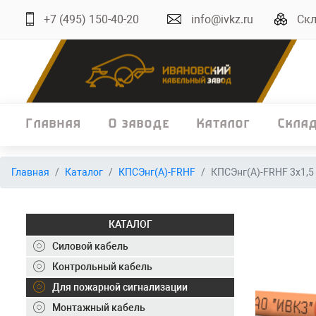
+7 (495) 150-40-20
info@ivkz.ru
Скл
Главная
О заводе
Каталог
Скла
Главная
Главная
Каталог
КПСЭнг(А)-FRHF
КПСЭнг(А)-FRHF 3х1,5
О заводе
Каталог
КАТАЛОГ
Склад
Силовой кабель
Контрольный кабель
ОКЛ
Для пожарной сигнализации
Вакансии
Монтажный кабель