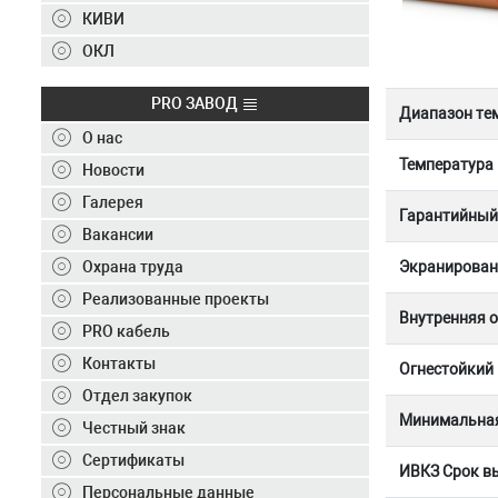
Контакты
КИВИ
+7 (495) 150-40-20
ОКЛ
Отправить заявку
PRO ЗАВОД
Диапазон те
О нас
+7 (495) 150-40-20
info@ivkz.ru
Температура
Новости
Галерея
Гарантийный 
Вакансии
Экранирован
Охрана труда
Реализованные проекты
Внутренняя 
PRO кабель
Контакты
Огнестойкий
Отдел закупок
Минимальная
Честный знак
Сертификаты
ИВКЗ Срок вы
Персональные данные