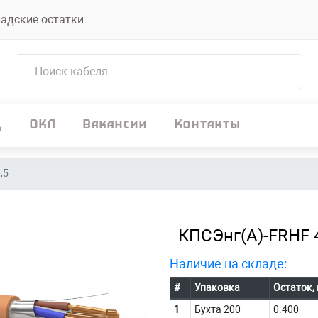
адские остатки
д
ОКЛ
Вакансии
Контакты
,5
КПСЭнг(А)-FRHF 
Наличие на складе:
#
Упаковка
Остаток,
1
Бухта 200
0.400