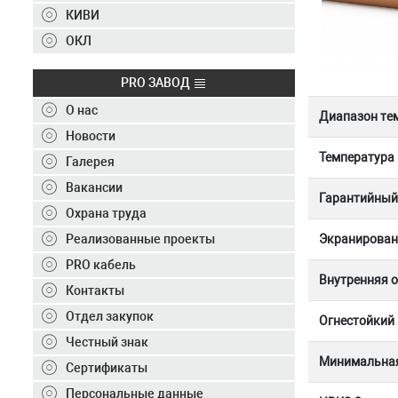
Контакты
КИВИ
+7 (495) 150-40-20
ОКЛ
Отправить заявку
PRO ЗАВОД
О нас
Диапазон те
+7 (495) 150-40-20
info@ivkz.ru
Новости
Температура
Галерея
Вакансии
Гарантийный 
Охрана труда
Реализованные проекты
Экранирован
PRO кабель
Внутренняя 
Контакты
Отдел закупок
Огнестойкий
Честный знак
Минимальная
Сертификаты
Персональные данные