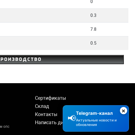
0
0.3
7.8
0.5
производство
Сертификаты
Склад
×
Telegram-канал
Контакты
📢
Актуальные новости и
Написать директору
обновления
м опс