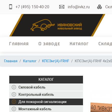
+7 (495) 150-40-20
info@ivkz.ru
Скл
Главная
О заводе
Каталог
Скла
Главная
Главная
Каталог
КПСЭнг(А)-FRHF
КПСЭнг(А)-FRHF 4х2х0
О заводе
Каталог
КАТАЛОГ
Склад
Силовой кабель
Контрольный кабель
ОКЛ
Для пожарной сигнализации
Вакансии
Монтажный кабель