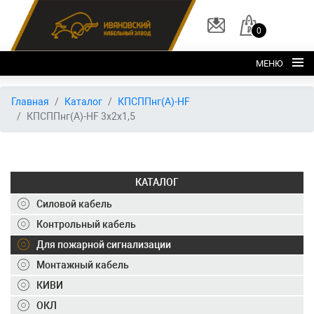
0
МЕНЮ
Главная
Главная
Каталог
КПСППнг(А)-HF
КПСППнг(А)-HF 3х2х1,5
О заводе
Каталог
Склад
КАТАЛОГ
ОКЛ
Силовой кабель
Вакансии
Контрольный кабель
Для пожарной сигнализации
Контакты
Монтажный кабель
+7 (495) 150-40-20
КИВИ
ОКЛ