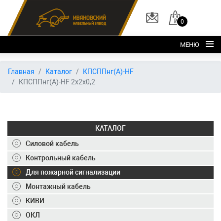
0
МЕНЮ
Главная
Главная
Каталог
КПСППнг(А)-HF
КПСППнг(А)-HF 2х2х0,2
О заводе
Каталог
Склад
КАТАЛОГ
ОКЛ
Силовой кабель
Вакансии
Контрольный кабель
Для пожарной сигнализации
Контакты
Монтажный кабель
+7 (495) 150-40-20
КИВИ
ОКЛ