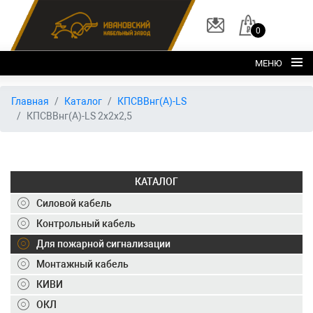
0
МЕНЮ
Главная
Главная
Каталог
КПСВВнг(А)-LS
КПСВВнг(А)-LS 2х2х2,5
О заводе
Каталог
Склад
КАТАЛОГ
ОКЛ
Силовой кабель
Вакансии
Контрольный кабель
Для пожарной сигнализации
Контакты
Монтажный кабель
+7 (495) 150-40-20
КИВИ
ОКЛ