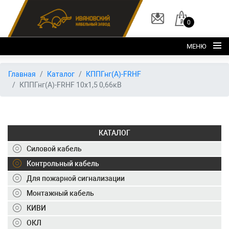
0
МЕНЮ
Главная
Главная
Каталог
КППГнг(А)-FRHF
КППГнг(А)-FRHF 10х1,5 0,66кВ
О заводе
Каталог
Склад
КАТАЛОГ
ОКЛ
Силовой кабель
Вакансии
Контрольный кабель
Для пожарной сигнализации
Контакты
Монтажный кабель
+7 (495) 150-40-20
КИВИ
ОКЛ