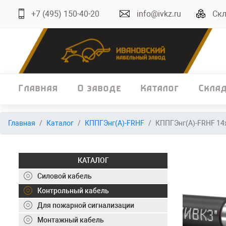
+7 (495) 150-40-20
info@ivkz.ru
Скл
Главная
О заводе
Каталог
Скла
Главная
Главная
Каталог
КППГЭнг(А)-FRHF
КППГЭнг(А)-FRHF 14х
О заводе
Каталог
КАТАЛОГ
Склад
Силовой кабель
Контрольный кабель
ОКЛ
Для пожарной сигнализации
Вакансии
Монтажный кабель