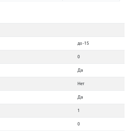
до -15
0
Да
Нет
Да
1
0