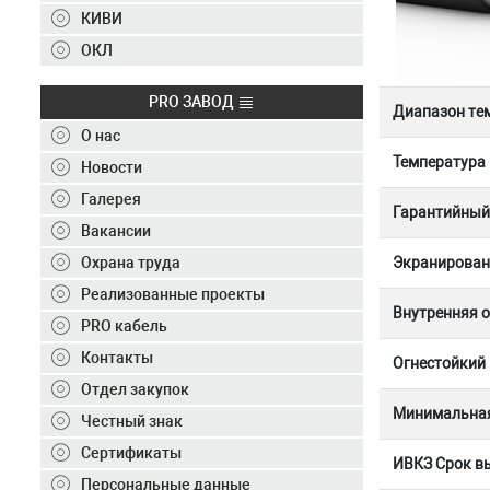
Контакты
КИВИ
+7 (495) 150-40-20
ОКЛ
Отправить заявку
PRO ЗАВОД
Диапазон те
О нас
+7 (495) 150-40-20
info@ivkz.ru
Температура
Новости
Галерея
Гарантийный 
Вакансии
Экранирован
Охрана труда
Реализованные проекты
Внутренняя 
PRO кабель
Контакты
Огнестойкий
Отдел закупок
Минимальная
Честный знак
Сертификаты
ИВКЗ Срок вы
Персональные данные