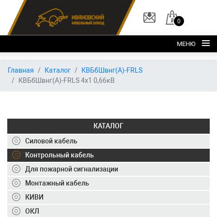
0
МЕНЮ
Главная
Главная
Каталог
КВБбШвнг(А)-FRLS
КВБбШвнг(А)-FRLS 4х1 0,66кВ
О заводе
Каталог
Склад
КАТАЛОГ
ОКЛ
Силовой кабель
Вакансии
Контрольный кабель
Для пожарной сигнализации
Контакты
Монтажный кабель
+7 (495) 150-40-20
КИВИ
ОКЛ