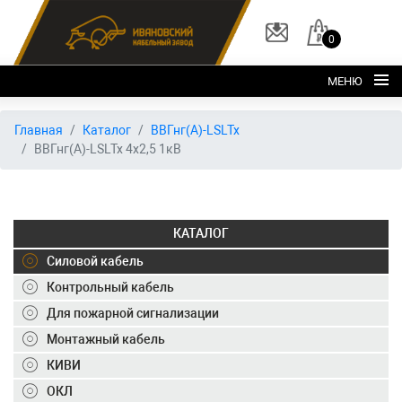
0
МЕНЮ
Главная
Главная
Каталог
ВВГнг(А)-LSLTx
ВВГнг(А)-LSLTx 4х2,5 1кВ
О заводе
Каталог
Склад
КАТАЛОГ
ОКЛ
Силовой кабель
Вакансии
Контрольный кабель
Для пожарной сигнализации
Контакты
Монтажный кабель
+7 (495) 150-40-20
КИВИ
ОКЛ