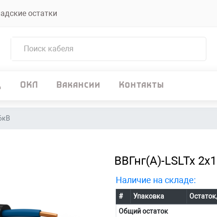
адские остатки
д
ОКЛ
Вакансии
Контакты
66кВ
ВВГнг(А)-LSLTx 2х1
Наличие на складе:
#
Упаковка
Остаток
Общий остаток