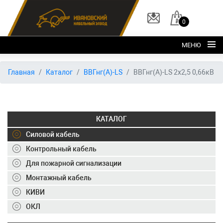
0
МЕНЮ
Главная
Главная
Каталог
ВВГнг(А)-LS
ВВГнг(А)-LS 2х2,5 0,66кВ
О заводе
Каталог
КАТАЛОГ
Склад
Силовой кабель
ОКЛ
Контрольный кабель
Вакансии
Для пожарной сигнализации
Контакты
Монтажный кабель
КИВИ
+7 (495) 150-40-20
ОКЛ