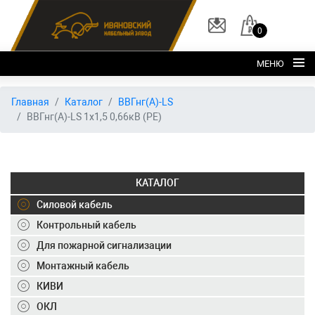
0
МЕНЮ
Главная
Главная
Каталог
ВВГнг(А)-LS
ВВГнг(А)-LS 1х1,5 0,66кВ (PE)
О заводе
Каталог
Склад
КАТАЛОГ
ОКЛ
Силовой кабель
Вакансии
Контрольный кабель
Для пожарной сигнализации
Контакты
Монтажный кабель
+7 (495) 150-40-20
КИВИ
ОКЛ