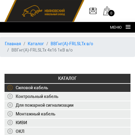
0
МЕНЮ
Главная
Главная
Каталог
ВВГнг(А)-FRLSLTx в/о
ВВГнг(А)-FRLSLTx 4х16 1кВ в/о
О заводе
Каталог
Склад
КАТАЛОГ
ОКЛ
Силовой кабель
Вакансии
Контрольный кабель
Для пожарной сигнализации
Контакты
Монтажный кабель
+7 (495) 150-40-20
КИВИ
ОКЛ