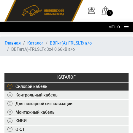
0
МЕНЮ
Главная
Главная
Каталог
ВВГнг(А)-FRLSLTx в/о
ВВГнг(А)-FRLSLTx 3х4 0,66кВ в/о
О заводе
Каталог
Склад
КАТАЛОГ
ОКЛ
Силовой кабель
Вакансии
Контрольный кабель
Для пожарной сигнализации
Контакты
Монтажный кабель
+7 (495) 150-40-20
КИВИ
ОКЛ