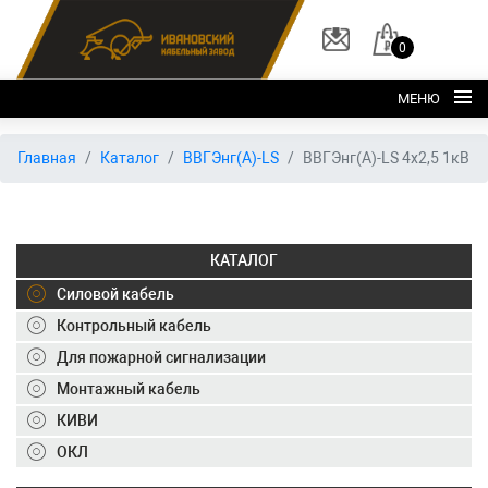
0
МЕНЮ
Главная
Главная
Каталог
ВВГЭнг(А)-LS
ВВГЭнг(А)-LS 4х2,5 1кВ
О заводе
Каталог
КАТАЛОГ
Склад
Силовой кабель
ОКЛ
Контрольный кабель
Вакансии
Для пожарной сигнализации
Контакты
Монтажный кабель
КИВИ
+7 (495) 150-40-20
ОКЛ