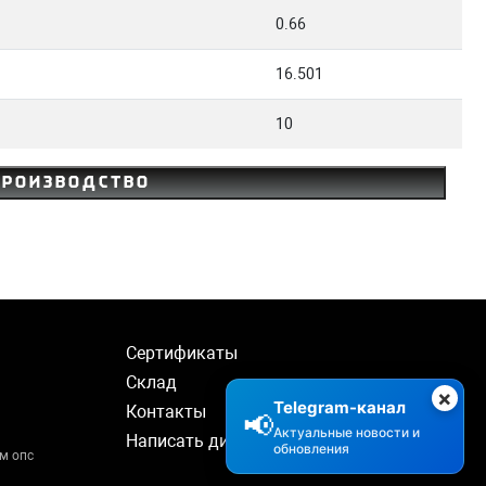
0.66
16.501
10
производство
Сертификаты
Склад
×
Telegram-канал
Контакты
📢
Актуальные новости и
Написать директору
обновления
м опс