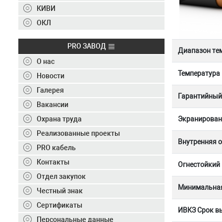
Контакты
КИВИ
+7 (495) 150-40-20
ОКЛ
Отправить заявку
PRO ЗАВОД
Диапазон те
О нас
+7 (495) 150-40-20
info@ivkz.ru
Температура
Новости
Галерея
Гарантийный 
Вакансии
Экранирован
Охрана труда
Реализованные проекты
Внутренняя 
PRO кабель
Контакты
Огнестойкий
Отдел закупок
Минимальная
Честный знак
Сертификаты
ИВКЗ Срок вы
Персональные данные