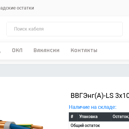
адские остатки
д
ОКЛ
Вакансии
Контакты
ВВГЭнг(А)-LS 3х10
Наличие на складе:
#
Упаковка
Остаток
Общий остаток