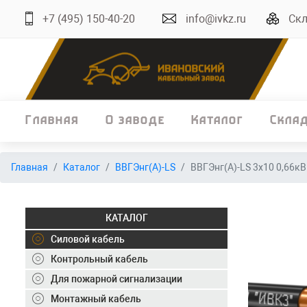
+7 (495) 150-40-20
info@ivkz.ru
Скл
Главная
О заводе
Каталог
Скла
Главная
Главная
Каталог
ВВГЭнг(А)-LS
ВВГЭнг(А)-LS 3х10 0,66кВ
О заводе
Каталог
КАТАЛОГ
Склад
Силовой кабель
Контрольный кабель
ОКЛ
Для пожарной сигнализации
Вакансии
Монтажный кабель