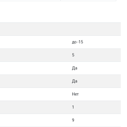
до -15
5
Да
Да
Нет
1
9