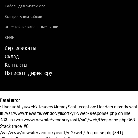
Кабель для систем опс
Контрольный кабель
Огнестойкие кабельные линии
КИВИ
Сертификаты
Склад
Контакты
Написать директору
Fatal error
: Uncaught yii\web\HeadersAlreadySentException: Headers already sent
in /var/www/newsite/vendor/yiisoft/yii2/web/Response.php on line
433. in /var/www/newsite/vendor/yiisoft/yii2/web/Response.php:368
Stack trace: #0
/var/www/newsite/vendor/yiisoft/yii2/web/Response.php(341):