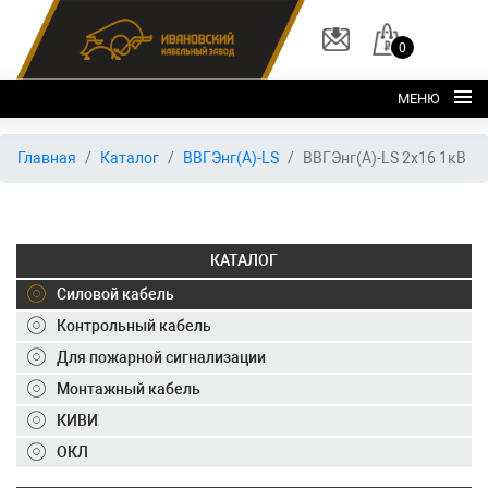
0
МЕНЮ
Главная
Главная
Каталог
ВВГЭнг(А)-LS
ВВГЭнг(А)-LS 2х16 1кВ
О заводе
Каталог
КАТАЛОГ
Склад
Силовой кабель
ОКЛ
Контрольный кабель
Вакансии
Для пожарной сигнализации
Контакты
Монтажный кабель
КИВИ
+7 (495) 150-40-20
ОКЛ