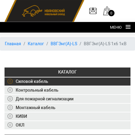
0
МЕНЮ
Главная
Главная
Каталог
ВВГЭнг(А)-LS
ВВГЭнг(А)-LS 1х6 1кВ
О заводе
Каталог
КАТАЛОГ
Склад
Силовой кабель
ОКЛ
Контрольный кабель
Вакансии
Для пожарной сигнализации
Контакты
Монтажный кабель
КИВИ
+7 (495) 150-40-20
ОКЛ